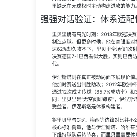
里缺乏在无球权时主动构建进攻的能力
强强对话验证：体系适配
里贝里确有高光时刻：2013年欧冠决
制造点球。但更多时候，他在高强度对抗
达62%却久攻不下，里贝里全场仅1次射
决赛德国7-1巴西看似大胜，实则巴西
代。
伊涅斯塔则在真正被动局面下展现价值。
他加时赛送出制胜助攻；2012年欧洲
通过12次成功传球（85.7%成功率
同：里贝里是“无空间即瘫痪”，伊涅斯
受益者，伊涅斯塔是体系构建者。
将里贝里与C罗、梅西等边锋对比并不
核心标准衡量，他与伊涅斯塔、哈维甚
下维持球队运转节奏，而里贝里需要体系