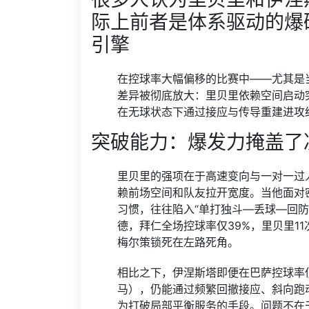
际上前者是体系驱动的爆
引擎
在控球率大幅偏移的比赛中——尤其是
差异被彻底放大：里贝里依赖空间启动
在无球状态下通过接应与传导重建进攻
突破能力：爆发力掩盖了
里贝里的强项在于高速变向与一对一过
赖前场空间和队友拉开宽度。当他面对
习惯，往往陷入“单打独斗—丢球—回防
德，拜仁全场控球率仅39%，里贝里1
梅尔策锁死在左路死角。
相比之下，伊涅斯塔即便在巴萨控球率低于
马），仍能通过频繁回撤接应、斜向跑
为打破局部平衡服务的手段。问题不在