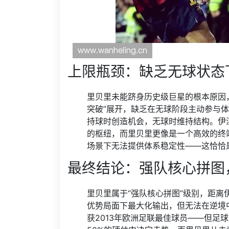
上限瓶颈：缺乏无球状态
里贝里未能跻身历史级巨星的根本原因
突破”展开，缺乏在无球阶段主动参与
持球时创造机会，无球时维持结构。伊
的枢纽，而里贝里更像是一个高效的终
场景下无法提供体系稳定性——这恰恰
最终结论：强队核心拼图
里贝里属于“强队核心拼图”级别，距离
优势局面下最大化输出，但无法在逆境
获2013年欧洲足联最佳球员——但足