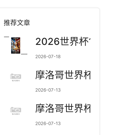
推荐文章
2026世界杯16强战
2026-07-18
摩洛哥世界杯C组晋级
2026-07-13
摩洛哥世界杯C组晋级
2026-07-13