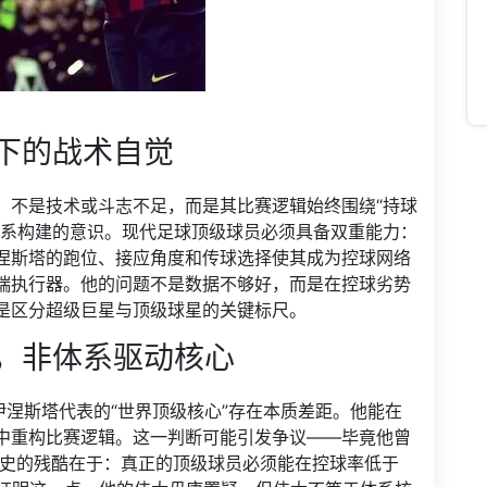
下的战术自觉
，不是技术或斗志不足，而是其比赛逻辑始终围绕“持球
体系构建的意识。现代足球顶级球员必须具备双重能力：
涅斯塔的跑位、接应角度和传球选择使其成为控球网络
端执行器。他的问题不是数据不够好，而是在控球劣势
是区分超级巨星与顶级球星的关键标尺。
，非体系驱动核心
伊涅斯塔代表的“世界顶级核心”存在本质差距。他能在
中重构比赛逻辑。这一判断可能引发争议——毕竟他曾
球史的残酷在于：真正的顶级球员必须能在控球率低于