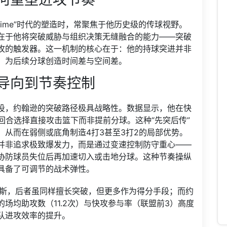
time”时代的塑造时，常聚焦于他历史级的传球视野。
在于他将突破威胁与组织决策无缝融合的能力——突破
攻的触发器。这一机制的核心在于：他的持球突进并非
，为后续分球创造时间差与空间差。
导向到节奏控制
投，约翰逊的突破路径极具战略性。数据显示，他在快
回合选择直接攻击篮下而非提前分球。这种“先突后传”
从而在弱侧或底角制造4打3甚至3打2的局部优势。
并非追求极致爆发力，而是通过变速控制防守重心——
协防球员失位后再加速切入或击地分球。这种节奏操纵
具备了可调节的战术弹性。
马斯，后者虽同样擅长突破，但更多作为得分手段；而约
场均助攻数（11.2次）与快攻参与率（联盟前3）高度
队进攻效率的提升。