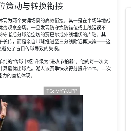
位策动与转换衔接
体现为两个关键场景的高效衔接。其一是在半场阵地战
优势观察全场。一旦发现防守换防错位或上线延误不
防守者后分球给空切的贾巴尔或外线埋伏的库珀。其二
于长传，而是亲自带球推进至三分线附近再决策——这
又避免了盲目传球导致的失误。
纯的“传球中枢”升级为“进攻节拍器”。他的每一次突
计算最优出球点。湖人该赛季快攻得分提升22%，二次
能力的直接体现。