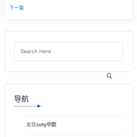
下一篇
导航
发现
zoty中欧