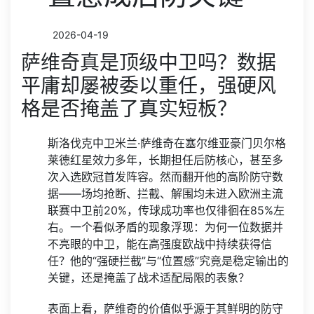
2026-04-19
萨维奇真是顶级中卫吗？数据
平庸却屡被委以重任，强硬风
格是否掩盖了真实短板？
斯洛伐克中卫米兰·萨维奇在塞尔维亚豪门贝尔格
莱德红星效力多年，长期担任后防核心，甚至多
次入选欧冠首发阵容。然而翻开他的高阶防守数
据——场均抢断、拦截、解围均未进入欧洲主流
联赛中卫前20%，传球成功率也仅徘徊在85%左
右。一个看似矛盾的现象浮现：为何一位数据并
不亮眼的中卫，能在高强度欧战中持续获得信
任？他的“强硬拦截”与“位置感”究竟是稳定输出的
关键，还是掩盖了战术适配局限的表象？
表面上看，萨维奇的价值似乎源于其鲜明的防守