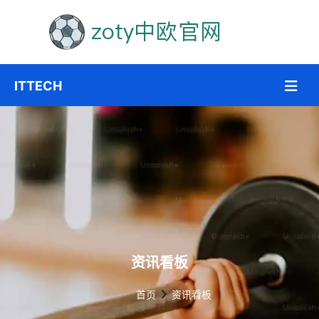
资讯看板
首页
资讯看板