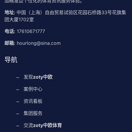
加精准且个性化的体育资讯服务体验。
地址:
中国（上海）自由贸易试验区花园石桥路33号花旗集
团大厦1702室
电话:
17610671777
邮箱:
hourlong@sina.com
导航
发现
zoty中欧
案例中心
资讯看板
集团服务
交流
zoty中欧体育