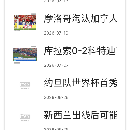
2026-07-13
摩洛哥淘汰加拿大晋
2026-07-10
库拉索0-2科特迪瓦
2026-07-07
约旦队世界杯首秀回
2026-06-29
新西兰出线后可能遇
2026-06-25