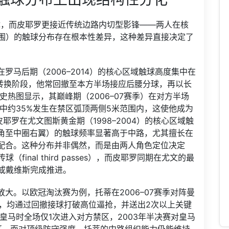
体，而皮耶罗更接近传统边路内切型影锋——两人在核
范围）的触球分布存在根本性差异，这种差异直接决定了
罗马后期（2006–2014）的核心区域触球高度集中在
击转换阶段，他常回撤至本方半场接应后腰分球，再以长
史热图显示，其巅峰期（2006–07赛季）在对方半场
其中约35%发生在禁区弧顶两侧5米范围内，这使他成为
耶罗在尤文图斯黄金期（1998–2004）的核心区域触
角至中圈右翼）的触球频率显著高于中路，尤其擅长在
配合。这种分布并非偶然，而是由两人角色定位决定
final third passes），而皮耶罗同期在尤文的最
或戴维斯完成推进。
大。以欧冠淘汰赛为例，托蒂在2006–07赛季对阵曼
战中，均通过回撤接球打破高位逼抢，并送出2次以上关键
阵皇马时全场仅1次进入对方禁区，2003年半决赛对皇马