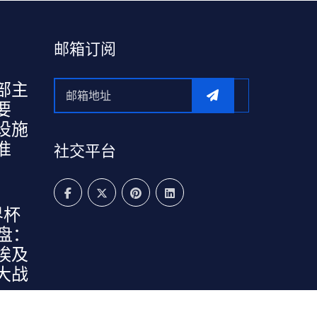
邮箱订阅
部主
要
设施
准
社交平台
界杯
复盘：
埃及
大战