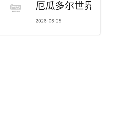
厄瓜多尔世界杯黑马指
2026-06-25