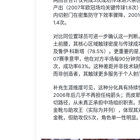
两回合合计仅完成3次成功传球进入禁
产出（2007年欧冠场均关键传球1.
内切射门在密集防守下效率骤降，2001
1.4次。
对比同位置球员可进一步确认这一判断
土前腰，其核心区域触球密度与传球成功率
及鲁伊·科斯塔（78.5%）。更重要的
07赛季意甲，他在对方半场每90分钟完
次，成功率63%。这种差距并非技术
而非创造者，其触球更多服务于个人射
补充生涯维度可见，这种分化具有持续性
2006年后几乎不再担任纯箭头；而皮
切路径，从未真正承担中场组织职责。荣
金靴与助攻王（实际为并列），体现其双
金靴，但助攻仅5次，角色单一性明显