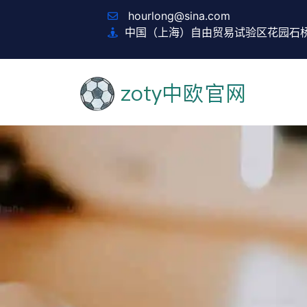
hourlong@sina.com
中国（上海）自由贸易试验区花园石桥路