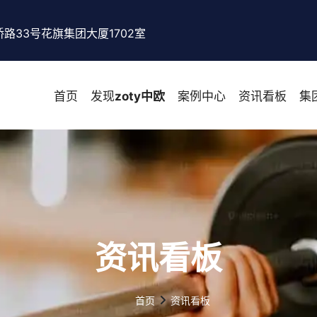
33号花旗集团大厦1702室
首页
发现
zoty中欧
案例中心
资讯看板
集
资讯看板
首页
资讯看板