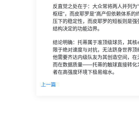
反直觉之处在于：大众常将两人并列为“
枢纽”，而皮耶罗是“高产但依赖体系的
压下的稳定性，而皮耶罗的短板则是强
结构决定的功能边界。
结论明确：托蒂属于准顶级球员，其核
限于绝对速度与对抗，无法跻身世界顶
他需要齐达内级队友为其创造空间，在
而在数据质量——托蒂的触球直接转化
者在高强度环境下极易缩水。
上一篇