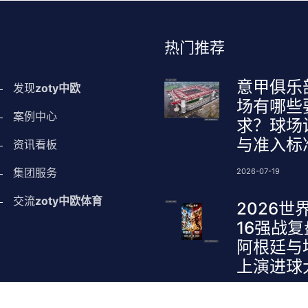
热门推荐
意甲俱乐
发现
zoty中欧
场有哪些
案例中心
求？球场
与准入标
资讯看板
集团服务
2026-07-19
交流
zoty中欧体育
2026世
16强战
阿根廷与
上演进球
2026-07-18