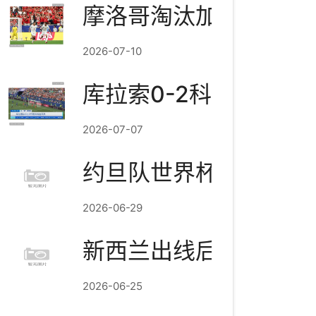
摩洛哥淘汰加拿大晋级
2026-07-10
库拉索0-2科特迪瓦：
2026-07-07
约旦队世界杯首秀回顾
2026-06-29
新西兰出线后可能遇到
2026-06-25