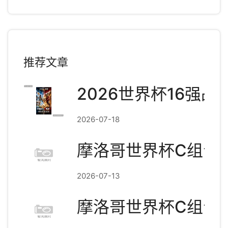
推荐文章
2026世界杯16强
2026-07-18
摩洛哥世界杯C组晋
2026-07-13
摩洛哥世界杯C组晋