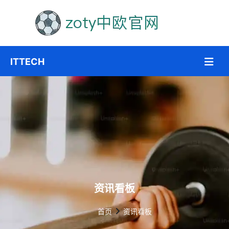
资讯看板
首页
资讯看板