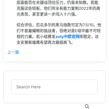
层面能否在关键战顶住压力，仍是未知数。若能
克服这些短板，他们完全有能力复制2022年的高
光表现，甚至更进一步闯入十六强。
综合评估，厄瓜多尔的黑马指数可定为7.5/10。他
们不是最耀眼的挑战者，但绝对是E组中最不可轻
视的力量。若小组赛发
zoty中欧官网
挥稳定，这
支安第斯雄鹰有望再次展翅高飞。
上一篇