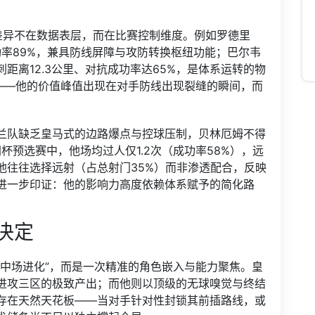
差异不在数据表层，而在比赛控制维度。例如罗德里
功率89%，兼具防线屏障与攻防转换枢纽功能；巴尔韦
距离12.3公里、对抗成功率达65%，是体系运转的物
”——他的价值峰值出现在对手防线出现裂缝的瞬间，而
兰队缺乏皇马式的边路爆点与控球压制，贝林厄姆不得
杯预选赛中，他场均过人仅1.2次（成功率58%），远
他往往选择远射（占总射门35%）而非渗透配合，反映
进一步印证：他的影响力高度依赖体系赋予的简化路
决定
能中场进化”，而是一次精准的角色嵌入与能力聚焦。皇
进攻三区的极致产出；而他则以顶级的无球嗅觉与终结
存在天然天花板——当对手针对性封锁其前插路线，或