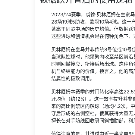
2023/24赛季，裘德·贝林厄姆在
28场19球5助攻，欧冠10场4球。这
著高于同龄中场的历史均值。但数据跃
这些进球和创造机会是在何种角色下、
贝林厄姆在皇马并非传统8号位或10号
当球队控球时，他频繁内收至禁区前沿
时则回撤接应，衔接后场出球。这种角
机与终结能力的价值。换言之，他的高
结属性的极致调用。
贝林厄姆本赛季的射门转化率高达22.
涯均值（约12%）。这一效率提升并
来的高比例禁区内触球（场均4.2次，中
守后形成的右侧空档，使其获得大量无
擅长在对手防线回收瞬间斜插肋部，利用
值得注意的是，其进球中近一半来自6