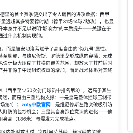
皇家马德里的首个赛季便交出了令人瞩目的进攻数据：西甲
一产量远超其多特蒙德时期（德甲31场14球7助攻），也显
升本身并不足以说明“影响力”的本质提升——关键在于
通过什么机制实现的。
位，而是被安切洛蒂赋予了高度自由的“伪九号”属性。
甚至肋部，与维尼修斯、罗德里戈形成纵向穿插；无球
色设计极大压缩了其横向覆盖范围，却放大了其前插时
产并非源于中场组织权重的增加，而是战术体系对其终
5%（西甲至少50次射门球员中排名第3），远高于其生
非偶然，而是由三重结构支撑：一是皇马整体控球压制带
场第1）；
zoty中欧官网
二是维尼修斯左路突破吸引防
人盯防的包抄机会；三是其自身跑位意识的进化——他
身高（1.86米）与爆发力完成抢点。
码区内补射或头球（如对奥萨苏纳、赫罗纳的关键