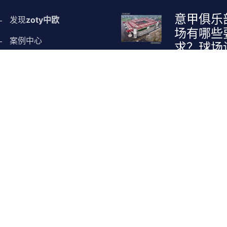
意甲俱乐
发现
zoty中欧
场有哪些
案例中心
求？球场
与准入标
资讯看板
集团服务
2026-07-19
交流
zoty中欧体育
2026世
16强战
阿根廷与
上演进球
2026-07-18
摩洛哥世
C组晋级
顾：小组