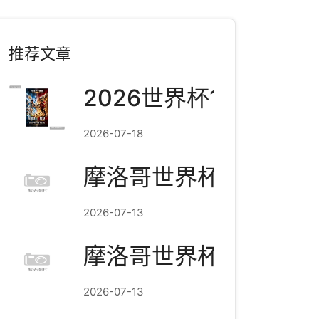
推荐文章
2026世界杯16强战
2026-07-18
摩洛哥世界杯C组晋级
2026-07-13
摩洛哥世界杯C组晋级
2026-07-13