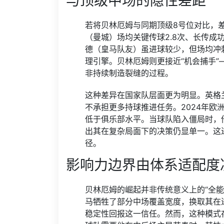
与顶级中场的隐性差距
若将贝林厄姆与同期顶级8号位对比，
（曼城）场均关键传球2.8次、长传成
德（皇马队友）虽进球较少，但场均冲刺
理引擎。贝林厄姆则更接近“机会捕手
非持续制造裂缝的过程。
这种差异在国家队层面更为明显。英格
不承担更多持球推进任务。2024年欧洲
低于俱乐部水平。当球队陷入僵局时，
出其在复杂局面下的决策仍显单一。这
径。
影响力边界由体系适配度
贝林厄姆的崛起并非传统意义上的“全
马牺牲了部分中场覆盖宽度，换取其在
稳定性回报这一信任。然而，这种模式