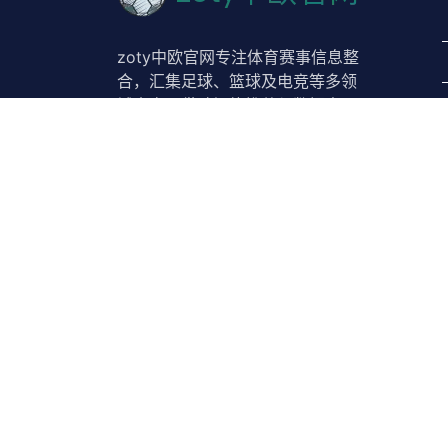
zoty中欧官网专注体育赛事信息整
合，汇集足球、篮球及电竞等多领
域内容，借助智能推荐与数据支
持，为用户提供更加精准且个性化
的体育资讯服务体验。
地址:
中国（上海）自由贸易试验区
花园石桥路33号花旗集团大厦1702
室
电话:
17610671777
邮箱:
hourlong@sina.com