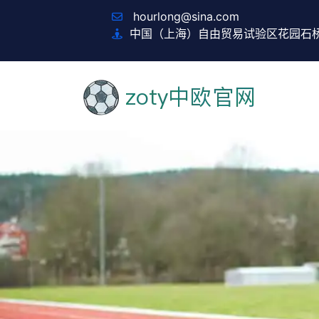
hourlong@sina.com
中国（上海）自由贸易试验区花园石桥路