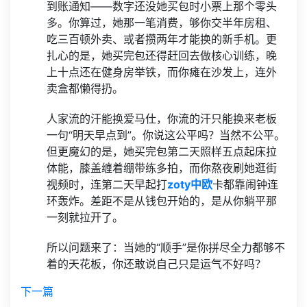
到账通知——数字还没她买包时小票上那个零头
多。你算过，她那一笔消费，够你交半年房租、
吃三百顿外卖、或者攒两年才能换的新手机。更
扎心的是，她买完包还得赶回去做核心训练，晚
上十点还在健身房举铁，而你瘫在沙发上，连外
卖盒都懒得扔。
人家流的汗能换爱马仕，你流的汗只能换来老板
一句“明天早点到”。你说这公平吗？当然不公平。
但更魔幻的是，她买完包第二天照样五点起床拉
体能，膝盖缠着绷带练多拍，而你熬夜刷她逛街
视频时，连第二天早起打
zoty中欧
卡都靠闹钟连
环轰炸。差距不是从钱包开始的，是从你躺平那
一刻就拉开了。
所以问题来了：当她的“顺手”是你拼尽全力都够不
着的天花板，你还敢说自己只是运气不好吗？
下一篇