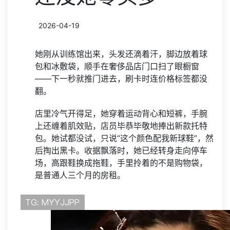
2026-04-19
她刚从训练馆出来，头发还滴着汗，脚边放着球
包和冰敷袋，顺手在奢侈品店门口扫了眼橱窗
——下一秒就推门进去，刷卡时连价格标签都没
翻。
店里冷气开得足，她穿着运动背心和短裤，手腕
上还缠着肌效贴，店员毕恭毕敬地捧出新款托特
包。她试都没试，只说“这个颜色配我新球鞋”，然
后掏出黑卡。收据飘落时，她已经转身走向停车
场，高跟鞋换成拖鞋，手里拎着的不是购物袋，
是普通人三个月的房租。