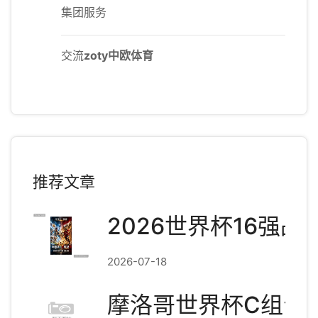
集团服务
交流
zoty中欧体育
推荐文章
2026世界杯16强
2026-07-18
摩洛哥世界杯C组晋