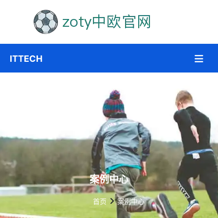
案例中心
首页
案例中心