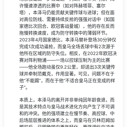
许慢速渗透的比赛中（如对阵赫塔菲、塞尔
塔），本泽马仍能贡献关键传球与进球；但在面
对高位防线、需要持续反抢的强强对话中（如国
家德比次回合、欧冠客战曼城），他的存在反而
拖慢转换速度，成为防守转换中的薄弱环节。
2023年4月国家德比，本泽马替补登场30分钟仅
完成1次成功逼抢，而皇马全场丢球中有2次源于
他所在区域的防守失位。相反，在2022年欧冠决
赛对阵利物浦——一场以控球压制为主的比赛
——他全场跑动虽仅9.2公里，却送出3次关键传
球并牵制范戴克，作用显著。可见，问题不在于
他“不能踢”，而在于他“不适合皇马正在变成的样
子”。
本质上，本泽马的离开并非单纯因年龄衰退，而
是其技术特点与皇马战术进化方向产生了不可调
和的冲突。他的强项建立在慢节奏、高控球、中
后场层层推进的体系之上，而皇马在贝林厄姆加