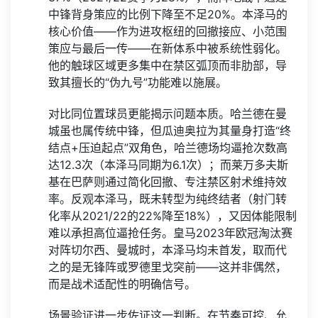
中锋背身策应的比例下降至不足20%。本泽马的
核心价值——作为进攻枢纽的回撤接应、小范围
策应与最后一传——在新体系中被系统性弱化。
他的触球区域更多集中在禁区弧顶而非肋部，导
致其擅长的“伪九号”功能难以施展。
对比同位置球员更能揭示问题本质。哈兰德在曼
城虽也属传统中锋，但瓜迪奥拉为其量身打造“终
结点+压迫起点”双角色，哈兰德场均逼抢次数高
达12.3次（本泽马同期为6.1次）；而莱万多夫斯
基在巴萨则通过简化回撤、专注禁区射术维持效
率。反观本泽马，既未转型为纯终结者（射门转
化率从2021/22的22%降至18%），又因体能限制
难以承担高位逼抢任务。皇马2023年欧冠淘汰赛
对阵切尔西、曼城时，本泽马均未首发，取而代
之的是无锋阵或罗德里戈突前——这并非偶然，
而是战术适配性的明确信号。
场景验证进一步佐证这一判断。在节奏可控、允