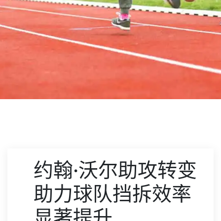
约翰·沃尔助攻转变
助力球队挡拆效率
显著提升