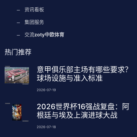
资讯看板
集团服务
交流
zoty中欧体育
热门推荐
意甲俱乐部主场有哪些要求？
球场设施与准入标准
2026-07-19
2026世界杯16强战复盘：阿
根廷与埃及上演进球大战
2026-07-18