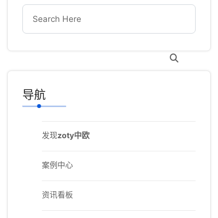
导航
发现
zoty中欧
案例中心
资讯看板