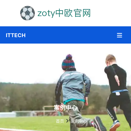
案例中心
首页
案例中心