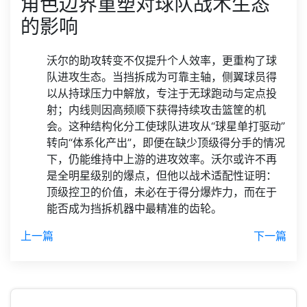
角色边界重塑对球队战术生态
的影响
沃尔的助攻转变不仅提升个人效率，更重构了球
队进攻生态。当挡拆成为可靠主轴，侧翼球员得
以从持球压力中解放，专注于无球跑动与定点投
射；内线则因高频顺下获得持续攻击篮筐的机
会。这种结构化分工使球队进攻从“球星单打驱动”
转向“体系化产出”，即便在缺少顶级得分手的情况
下，仍能维持中上游的进攻效率。沃尔或许不再
是全明星级别的爆点，但他以战术适配性证明：
顶级控卫的价值，未必在于得分爆炸力，而在于
能否成为挡拆机器中最精准的齿轮。
上一篇
下一篇